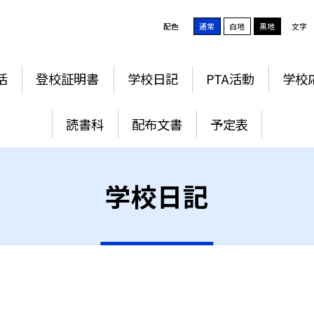
配色
通常
白地
黒地
文字
活
登校証明書
学校日記
PTA活動
学校
読書科
配布文書
予定表
学校日記