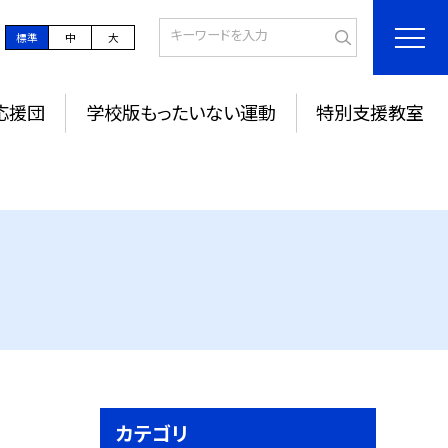
標準
中
大
応援団
学校版もったいない運動
特別支援教室
カテゴリ