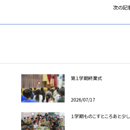
次の記
第１学期終業式
2026/07/17
１学期ものこすところあと少し・