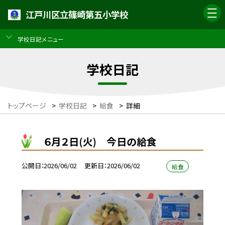
江戸川区立篠崎第五小学校
学校日記メニュー
学校日記
トップページ
>
学校日記
>
給食
>
詳細
６月２日(火) 今日の給食
公開日
2026/06/02
更新日
2026/06/02
給食