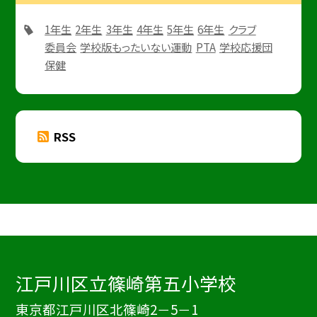
1年生
2年生
3年生
4年生
5年生
6年生
クラブ
委員会
学校版もったいない運動
PTA
学校応援団
保健
RSS
江戸川区立篠崎第五小学校
東京都江戸川区北篠崎2－5－1