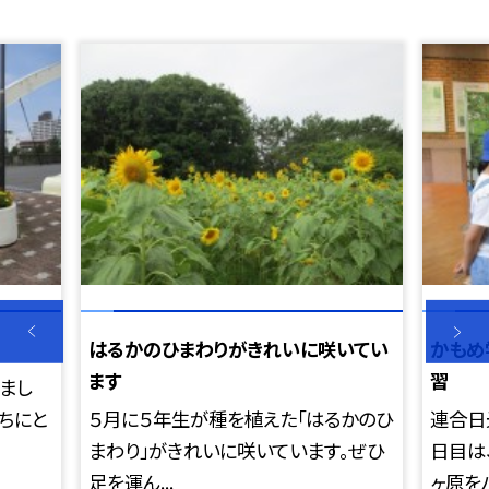
はるかのひまわりがきれいに咲いてい
かもめ
ます
習
まし
ちにと
５月に５年生が種を植えた「はるかのひ
連合日
まわり」がきれいに咲いています。ぜひ
日目は
足を運ん...
ヶ原をハ