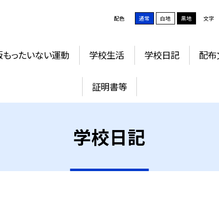
配色
通常
白地
黒地
文字
版もったいない運動
学校生活
学校日記
配布
証明書等
学校日記