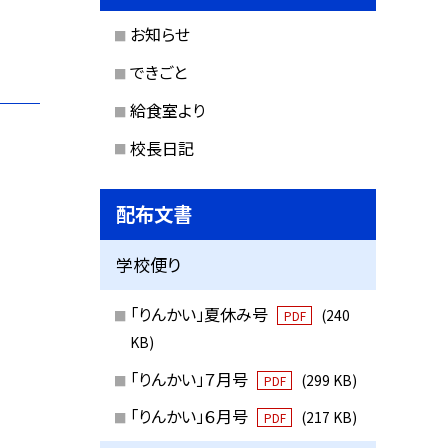
お知らせ
できごと
給食室より
校長日記
配布文書
学校便り
「りんかい」夏休み号
(240
PDF
KB)
「りんかい」７月号
(299 KB)
PDF
「りんかい」６月号
(217 KB)
PDF