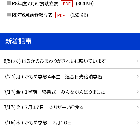
R8年度７月給食献立表
(364 KB)
PDF
R8年6月給食献立表
(150 KB)
PDF
新着記事
8/5( 水 ) はるかのひまわりがきれいに咲いています
7/27( 月 ) かもめ学級４年生 連合日光宿泊学習
7/17( 金 ) １学期 終業式 みんながんばりました
7/17( 金 ) ７月１７日 ☆リザーブ給食☆
7/16( 木 ) かもめ学級 ７月１０日