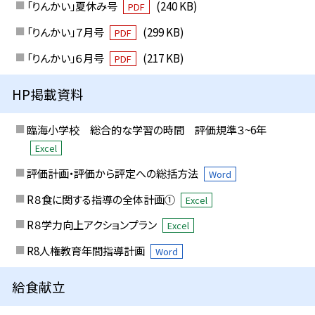
「りんかい」夏休み号
(240 KB)
PDF
「りんかい」７月号
(299 KB)
PDF
「りんかい」６月号
(217 KB)
PDF
HP掲載資料
臨海小学校 総合的な学習の時間 評価規準３~6年
Excel
評価計画・評価から評定への総括方法
Word
R８食に関する指導の全体計画①
Excel
R８学力向上アクションプラン
Excel
R8人権教育年間指導計画
Word
給食献立