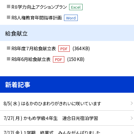
R８学力向上アクションプラン
Excel
R8人権教育年間指導計画
Word
給食献立
R8年度７月給食献立表
(364 KB)
PDF
R8年6月給食献立表
(150 KB)
PDF
新着記事
8/5( 水 ) はるかのひまわりがきれいに咲いています
7/27( 月 ) かもめ学級４年生 連合日光宿泊学習
7/17( 金 ) １学期 終業式 みんながんばりました