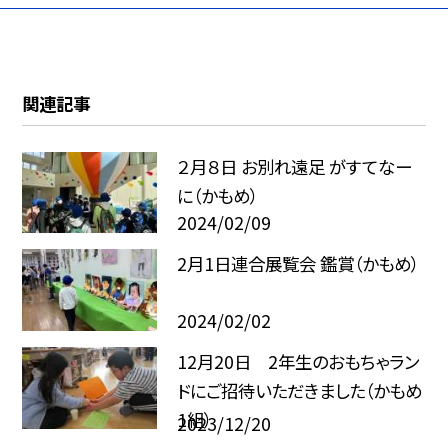
関連記事
２月８日 お別れ遠足 がすてなー
に（かもめ）
2024/02/09
2月1日連合展覧会 鑑賞（かもめ）
2024/02/02
12月20日 2年生のおもちゃラン
ドにご招待いただきました（かもめ
1組）
2023/12/20