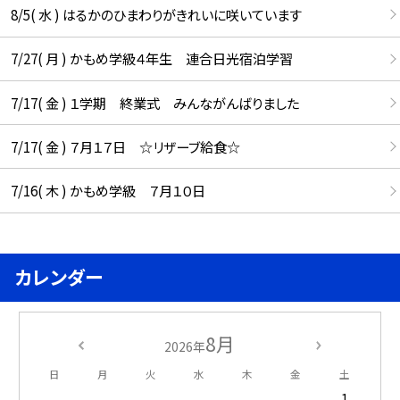
8/5( 水 ) はるかのひまわりがきれいに咲いています
7/27( 月 ) かもめ学級４年生 連合日光宿泊学習
7/17( 金 ) １学期 終業式 みんながんばりました
7/17( 金 ) ７月１７日 ☆リザーブ給食☆
7/16( 木 ) かもめ学級 ７月１０日
カレンダー
8月
2026年
日
月
火
水
木
金
土
1