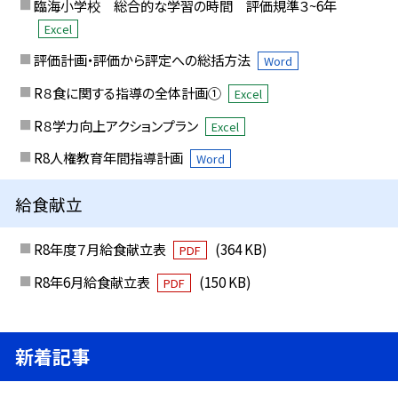
臨海小学校 総合的な学習の時間 評価規準３~6年
Excel
評価計画・評価から評定への総括方法
Word
R８食に関する指導の全体計画①
Excel
R８学力向上アクションプラン
Excel
R8人権教育年間指導計画
Word
給食献立
R8年度７月給食献立表
(364 KB)
PDF
R8年6月給食献立表
(150 KB)
PDF
新着記事