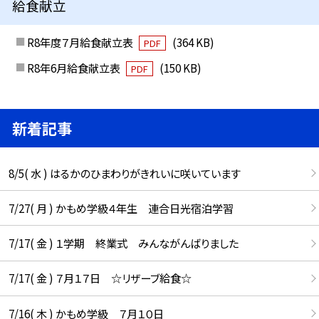
給食献立
R8年度７月給食献立表
(364 KB)
PDF
R8年6月給食献立表
(150 KB)
PDF
新着記事
8/5( 水 ) はるかのひまわりがきれいに咲いています
7/27( 月 ) かもめ学級４年生 連合日光宿泊学習
7/17( 金 ) １学期 終業式 みんながんばりました
7/17( 金 ) ７月１７日 ☆リザーブ給食☆
7/16( 木 ) かもめ学級 ７月１０日