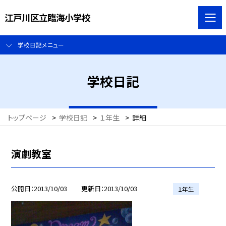
江戸川区立臨海小学校
学校日記メニュー
学校日記
トップページ
>
学校日記
>
１年生
>
詳細
演劇教室
公開日
2013/10/03
更新日
2013/10/03
１年生