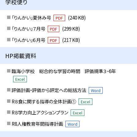
学校便り
「りんかい」夏休み号
(240 KB)
PDF
「りんかい」７月号
(299 KB)
PDF
「りんかい」６月号
(217 KB)
PDF
HP掲載資料
臨海小学校 総合的な学習の時間 評価規準３~6年
Excel
評価計画・評価から評定への総括方法
Word
R８食に関する指導の全体計画①
Excel
R８学力向上アクションプラン
Excel
R8人権教育年間指導計画
Word