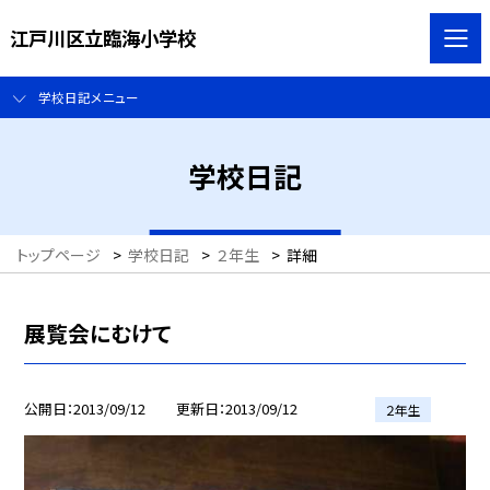
江戸川区立臨海小学校
学校日記メニュー
学校日記
トップページ
>
学校日記
>
２年生
>
詳細
展覧会にむけて
公開日
2013/09/12
更新日
2013/09/12
２年生