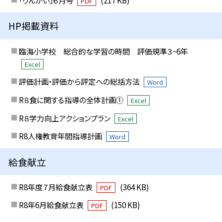
「りんかい」６月号
(217 KB)
PDF
HP掲載資料
臨海小学校 総合的な学習の時間 評価規準３~6年
Excel
評価計画・評価から評定への総括方法
Word
R８食に関する指導の全体計画①
Excel
R８学力向上アクションプラン
Excel
R8人権教育年間指導計画
Word
給食献立
R8年度７月給食献立表
(364 KB)
PDF
R8年6月給食献立表
(150 KB)
PDF