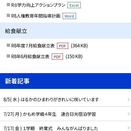
R８学力向上アクションプラン
Excel
R8人権教育年間指導計画
Word
給食献立
R8年度７月給食献立表
(364 KB)
PDF
R8年6月給食献立表
(150 KB)
PDF
新着記事
8/5( 水 ) はるかのひまわりがきれいに咲いています
7/27( 月 ) かもめ学級４年生 連合日光宿泊学習
7/17( 金 ) １学期 終業式 みんながんばりました