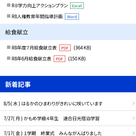
R８学力向上アクションプラン
Excel
R8人権教育年間指導計画
Word
給食献立
R8年度７月給食献立表
(364 KB)
PDF
R8年6月給食献立表
(150 KB)
PDF
新着記事
8/5( 水 ) はるかのひまわりがきれいに咲いています
7/27( 月 ) かもめ学級４年生 連合日光宿泊学習
7/17( 金 ) １学期 終業式 みんながんばりました