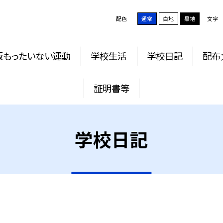
配色
通常
白地
黒地
文字
版もったいない運動
学校生活
学校日記
配布
証明書等
学校日記