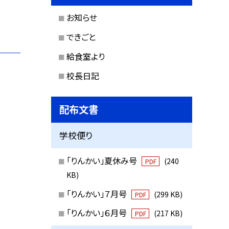
お知らせ
できごと
給食室より
校長日記
配布文書
学校便り
「りんかい」夏休み号
(240
PDF
KB)
「りんかい」７月号
(299 KB)
PDF
「りんかい」６月号
(217 KB)
PDF