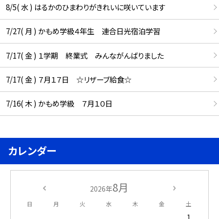
8/5( 水 ) はるかのひまわりがきれいに咲いています
7/27( 月 ) かもめ学級４年生 連合日光宿泊学習
7/17( 金 ) １学期 終業式 みんながんばりました
7/17( 金 ) ７月１７日 ☆リザーブ給食☆
7/16( 木 ) かもめ学級 ７月１０日
カレンダー
8月
2026年
日
月
火
水
木
金
土
1