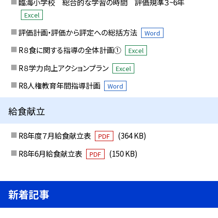
臨海小学校 総合的な学習の時間 評価規準３~6年
Excel
評価計画・評価から評定への総括方法
Word
R８食に関する指導の全体計画①
Excel
R８学力向上アクションプラン
Excel
R8人権教育年間指導計画
Word
給食献立
R8年度７月給食献立表
(364 KB)
PDF
R8年6月給食献立表
(150 KB)
PDF
新着記事