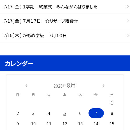
7/17( 金 ) １学期 終業式 みんながんばりました
7/17( 金 ) ７月１７日 ☆リザーブ給食☆
7/16( 木 ) かもめ学級 ７月１０日
カレンダー
8月
2026年
日
月
火
水
木
金
土
1
2
3
4
5
6
7
8
9
10
11
12
13
14
15