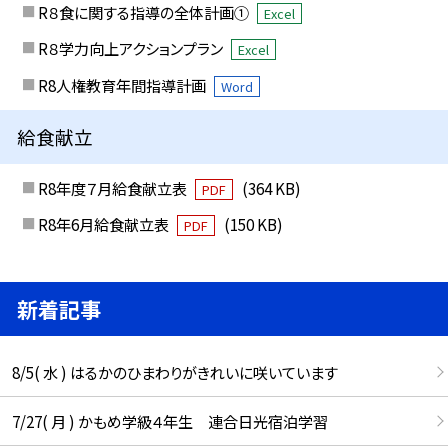
R８食に関する指導の全体計画①
Excel
R８学力向上アクションプラン
Excel
R8人権教育年間指導計画
Word
給食献立
R8年度７月給食献立表
(364 KB)
PDF
R8年6月給食献立表
(150 KB)
PDF
新着記事
8/5( 水 ) はるかのひまわりがきれいに咲いています
7/27( 月 ) かもめ学級４年生 連合日光宿泊学習