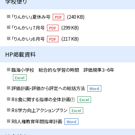
学校便り
「りんかい」夏休み号
(240 KB)
PDF
「りんかい」７月号
(299 KB)
PDF
「りんかい」６月号
(217 KB)
PDF
HP掲載資料
臨海小学校 総合的な学習の時間 評価規準３~6年
Excel
評価計画・評価から評定への総括方法
Word
R８食に関する指導の全体計画①
Excel
R８学力向上アクションプラン
Excel
R8人権教育年間指導計画
Word