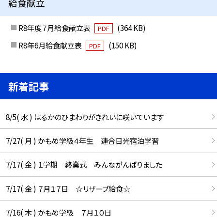
給食献立
R8年度７月給食献立表
(364 KB)
PDF
R8年6月給食献立表
(150 KB)
PDF
新着記事
8/5( 水 ) はるかのひまわりがきれいに咲いています
7/27( 月 ) かもめ学級４年生 連合日光宿泊学習
7/17( 金 ) １学期 終業式 みんながんばりました
7/17( 金 ) ７月１７日 ☆リザーブ給食☆
7/16( 木 ) かもめ学級 ７月１０日