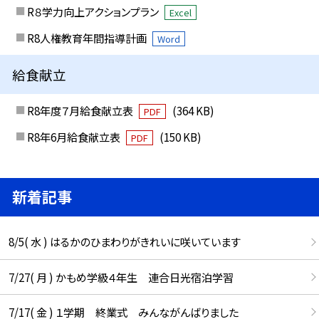
R８学力向上アクションプラン
Excel
R8人権教育年間指導計画
Word
給食献立
R8年度７月給食献立表
(364 KB)
PDF
R8年6月給食献立表
(150 KB)
PDF
新着記事
8/5( 水 ) はるかのひまわりがきれいに咲いています
7/27( 月 ) かもめ学級４年生 連合日光宿泊学習
7/17( 金 ) １学期 終業式 みんながんばりました