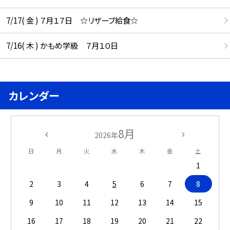
7/17( 金 ) ７月１７日 ☆リザーブ給食☆
7/16( 木 ) かもめ学級 ７月１０日
カレンダー
8月
2026年
日
月
火
水
木
金
土
1
2
3
4
5
6
7
8
9
10
11
12
13
14
15
16
17
18
19
20
21
22