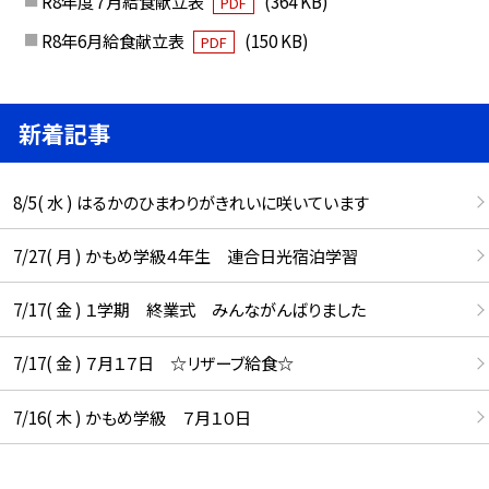
R8年度７月給食献立表
(364 KB)
PDF
R8年6月給食献立表
(150 KB)
PDF
新着記事
8/5( 水 ) はるかのひまわりがきれいに咲いています
7/27( 月 ) かもめ学級４年生 連合日光宿泊学習
7/17( 金 ) １学期 終業式 みんながんばりました
7/17( 金 ) ７月１７日 ☆リザーブ給食☆
7/16( 木 ) かもめ学級 ７月１０日