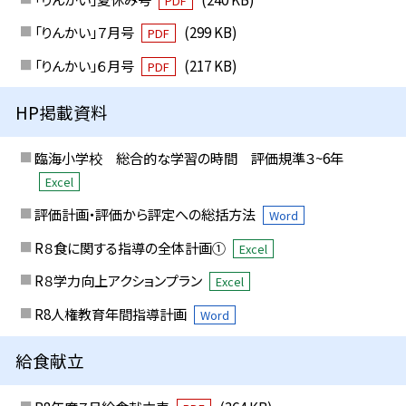
PDF
「りんかい」７月号
(299 KB)
PDF
「りんかい」６月号
(217 KB)
PDF
HP掲載資料
臨海小学校 総合的な学習の時間 評価規準３~6年
Excel
評価計画・評価から評定への総括方法
Word
R８食に関する指導の全体計画①
Excel
R８学力向上アクションプラン
Excel
R8人権教育年間指導計画
Word
給食献立