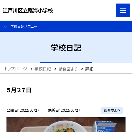
江戸川区立臨海小学校
学校日記メニュー
学校日記
トップページ
>
学校日記
>
給食室より
>
詳細
５月２７日
公開日
2022/05/27
更新日
2022/05/27
給食室より