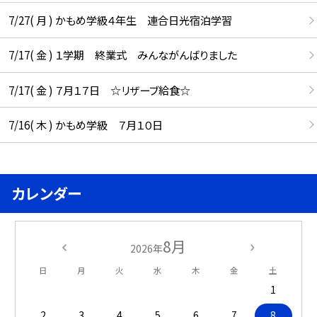
7/27( 月 ) かもめ学級４年生 連合日光宿泊学習
7/17( 金 ) １学期 終業式 みんながんばりました
7/17( 金 ) ７月１７日 ☆リザーブ給食☆
7/16( 木 ) かもめ学級 ７月１０日
カレンダー
8月
2026年
日
月
火
水
木
金
土
1
2
3
4
5
6
7
8