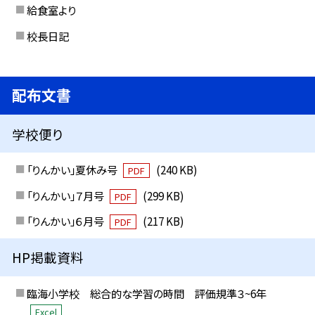
給食室より
校長日記
配布文書
学校便り
「りんかい」夏休み号
(240 KB)
PDF
「りんかい」７月号
(299 KB)
PDF
「りんかい」６月号
(217 KB)
PDF
HP掲載資料
臨海小学校 総合的な学習の時間 評価規準３~6年
Excel