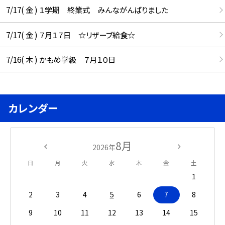
7/17( 金 ) １学期 終業式 みんながんばりました
7/17( 金 ) ７月１７日 ☆リザーブ給食☆
7/16( 木 ) かもめ学級 ７月１０日
カレンダー
8月
2026年
日
月
火
水
木
金
土
1
2
3
4
5
6
7
8
9
10
11
12
13
14
15