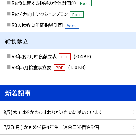
R８食に関する指導の全体計画①
Excel
R８学力向上アクションプラン
Excel
R8人権教育年間指導計画
Word
給食献立
R8年度７月給食献立表
(364 KB)
PDF
R8年6月給食献立表
(150 KB)
PDF
新着記事
8/5( 水 ) はるかのひまわりがきれいに咲いています
7/27( 月 ) かもめ学級４年生 連合日光宿泊学習