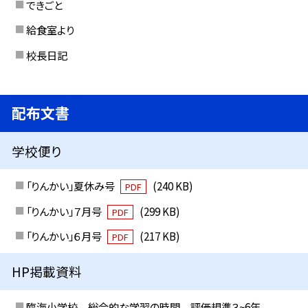
できごと
給食室より
校長日記
配布文書
学校便り
「りんかい」夏休み号
(240 KB)
PDF
「りんかい」７月号
(299 KB)
PDF
「りんかい」６月号
(217 KB)
PDF
HP掲載資料
臨海小学校 総合的な学習の時間 評価規準３~6年