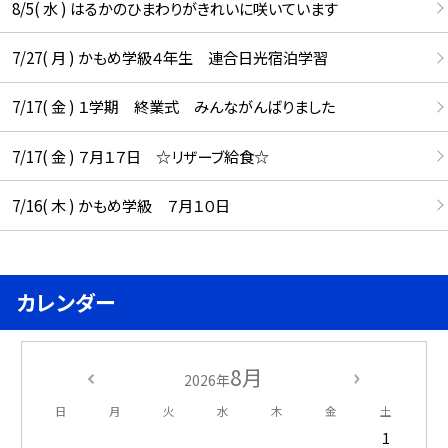
8/5( 水 ) はるかのひまわりがきれいに咲いています
7/27( 月 ) かもめ学級４年生 連合日光宿泊学習
7/17( 金 ) １学期 終業式 みんながんばりました
7/17( 金 ) ７月１７日 ☆リザーブ給食☆
7/16( 木 ) かもめ学級 ７月１０日
カレンダー
8月
2026年
日
月
火
水
木
金
土
1