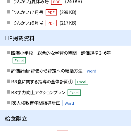
「りんかい」夏休み号
(240 KB)
PDF
「りんかい」７月号
(299 KB)
PDF
「りんかい」６月号
(217 KB)
PDF
HP掲載資料
臨海小学校 総合的な学習の時間 評価規準３~6年
Excel
評価計画・評価から評定への総括方法
Word
R８食に関する指導の全体計画①
Excel
R８学力向上アクションプラン
Excel
R8人権教育年間指導計画
Word
給食献立