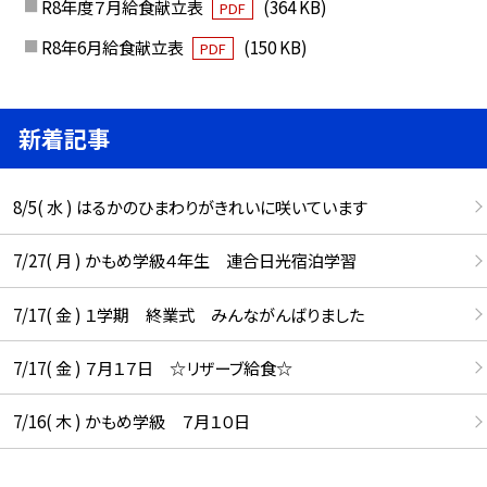
R8年度７月給食献立表
(364 KB)
PDF
R8年6月給食献立表
(150 KB)
PDF
新着記事
8/5( 水 ) はるかのひまわりがきれいに咲いています
7/27( 月 ) かもめ学級４年生 連合日光宿泊学習
7/17( 金 ) １学期 終業式 みんながんばりました
7/17( 金 ) ７月１７日 ☆リザーブ給食☆
7/16( 木 ) かもめ学級 ７月１０日