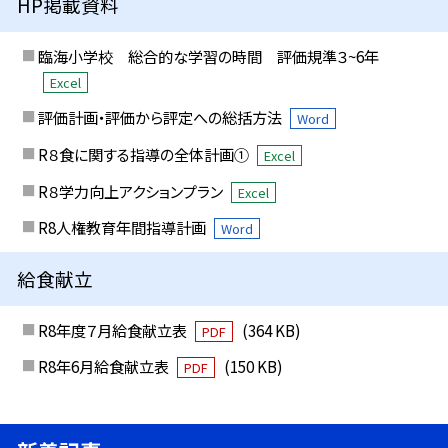
HP掲載資料
臨海小学校 総合的な学習の時間 評価規準３~6年
Excel
評価計画・評価から評定への総括方法
Word
R８食に関する指導の全体計画①
Excel
R８学力向上アクションプラン
Excel
R8人権教育年間指導計画
Word
給食献立
R8年度７月給食献立表
(364 KB)
PDF
R8年6月給食献立表
(150 KB)
PDF