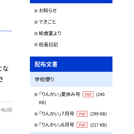
お知らせ
できごと
給食室より
校長日記
配布文書
にな
さ
学校便り
「りんかい」夏休み号
(240
PDF
KB)
ね(0)
「りんかい」７月号
(299 KB)
PDF
「りんかい」６月号
(217 KB)
PDF