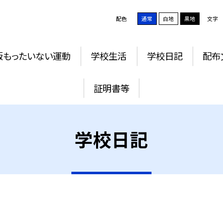
配色
通常
白地
黒地
文字
版もったいない運動
学校生活
学校日記
配布
証明書等
学校日記