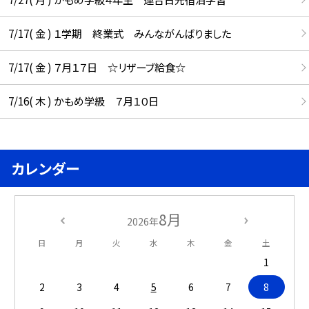
7/17( 金 ) １学期 終業式 みんながんばりました
7/17( 金 ) ７月１７日 ☆リザーブ給食☆
7/16( 木 ) かもめ学級 ７月１０日
カレンダー
8月
2026年
日
月
火
水
木
金
土
1
2
3
4
5
6
7
8