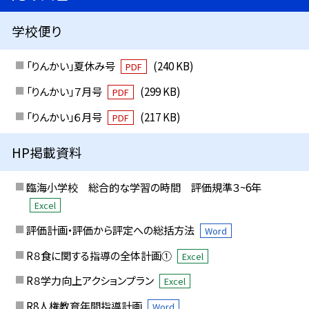
学校便り
「りんかい」夏休み号
(240 KB)
PDF
「りんかい」７月号
(299 KB)
PDF
「りんかい」６月号
(217 KB)
PDF
HP掲載資料
臨海小学校 総合的な学習の時間 評価規準３~6年
Excel
評価計画・評価から評定への総括方法
Word
R８食に関する指導の全体計画①
Excel
R８学力向上アクションプラン
Excel
R8人権教育年間指導計画
Word