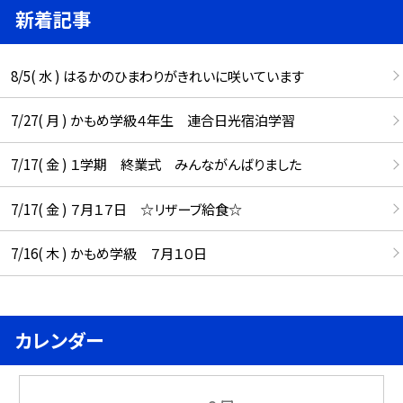
新着記事
8/5( 水 ) はるかのひまわりがきれいに咲いています
7/27( 月 ) かもめ学級４年生 連合日光宿泊学習
7/17( 金 ) １学期 終業式 みんながんばりました
7/17( 金 ) ７月１７日 ☆リザーブ給食☆
7/16( 木 ) かもめ学級 ７月１０日
カレンダー