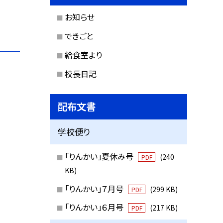
お知らせ
できごと
給食室より
校長日記
配布文書
学校便り
「りんかい」夏休み号
(240
PDF
KB)
「りんかい」７月号
(299 KB)
PDF
「りんかい」６月号
(217 KB)
PDF