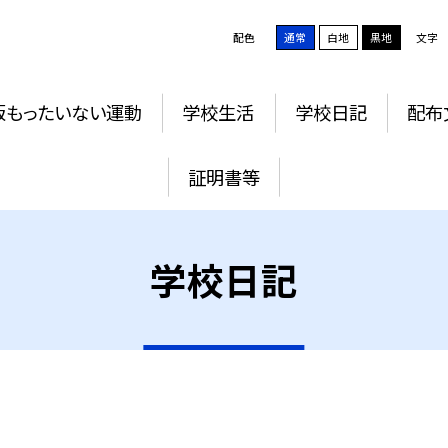
配色
通常
白地
黒地
文字
版もったいない運動
学校生活
学校日記
配布
証明書等
学校日記