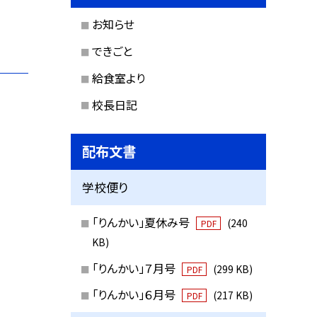
お知らせ
できごと
給食室より
校長日記
配布文書
学校便り
「りんかい」夏休み号
(240
PDF
KB)
「りんかい」７月号
(299 KB)
PDF
「りんかい」６月号
(217 KB)
PDF