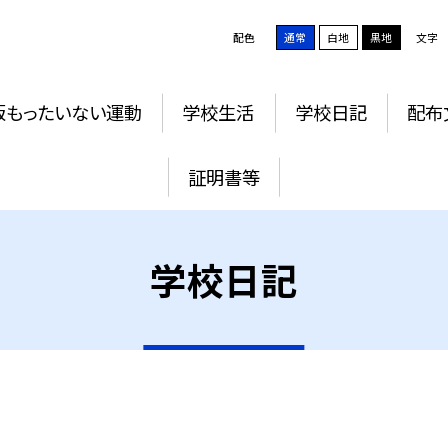
配色
通常
白地
黒地
文字
版もったいない運動
学校生活
学校日記
配布
証明書等
学校日記