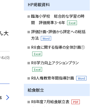
HP掲載資料
臨海小学校 総合的な学習の時
間 評価規準３~6年
Excel
評価計画・評価から評定への総括
ん大
方法
Word
R８食に関する指導の全体計画①
Excel
ね(0)
R８学力向上アクションプラン
Excel
R8人権教育年間指導計画
Word
給食献立
事
R8年度７月給食献立表
PDF