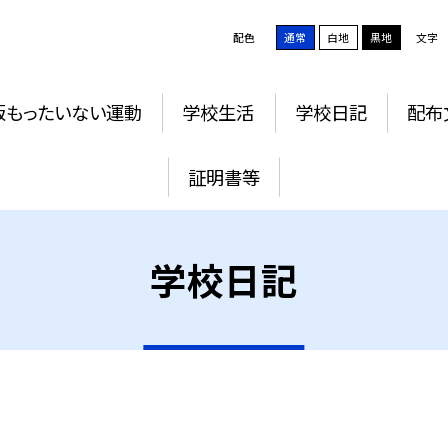
配色
通常
白地
黒地
文字
版もったいない運動
学校生活
学校日記
配布
証明書等
学校日記