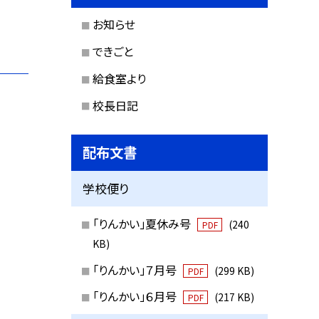
お知らせ
できごと
給食室より
校長日記
配布文書
学校便り
「りんかい」夏休み号
(240
PDF
KB)
「りんかい」７月号
(299 KB)
PDF
「りんかい」６月号
(217 KB)
PDF