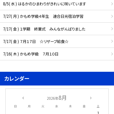
8/5( 水 ) はるかのひまわりがきれいに咲いています
7/27( 月 ) かもめ学級４年生 連合日光宿泊学習
7/17( 金 ) １学期 終業式 みんながんばりました
7/17( 金 ) ７月１７日 ☆リザーブ給食☆
7/16( 木 ) かもめ学級 ７月１０日
カレンダー
8月
2026年
日
月
火
水
木
金
土
1