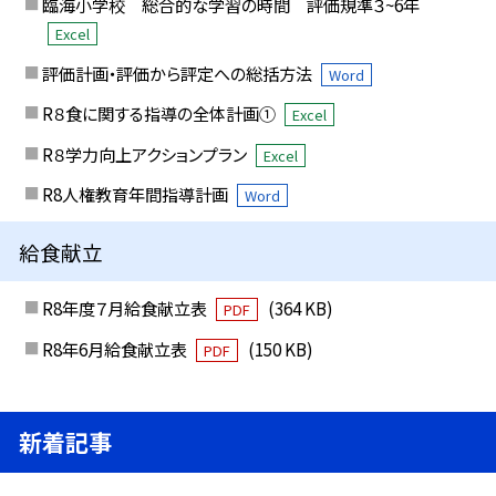
臨海小学校 総合的な学習の時間 評価規準３~6年
Excel
評価計画・評価から評定への総括方法
Word
R８食に関する指導の全体計画①
Excel
R８学力向上アクションプラン
Excel
R8人権教育年間指導計画
Word
給食献立
R8年度７月給食献立表
(364 KB)
PDF
R8年6月給食献立表
(150 KB)
PDF
新着記事