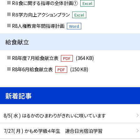
R８食に関する指導の全体計画①
Excel
R８学力向上アクションプラン
Excel
R8人権教育年間指導計画
Word
給食献立
R8年度７月給食献立表
(364 KB)
PDF
R8年6月給食献立表
(150 KB)
PDF
新着記事
8/5( 水 ) はるかのひまわりがきれいに咲いています
7/27( 月 ) かもめ学級４年生 連合日光宿泊学習