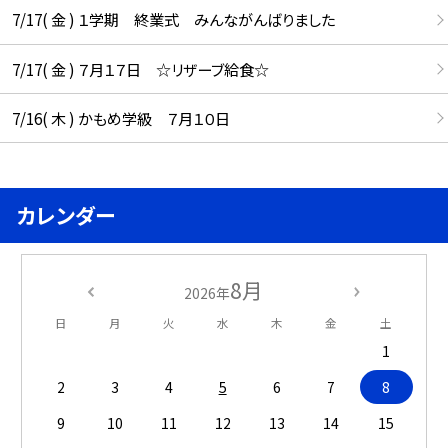
7/17( 金 ) １学期 終業式 みんながんばりました
7/17( 金 ) ７月１７日 ☆リザーブ給食☆
7/16( 木 ) かもめ学級 ７月１０日
カレンダー
8月
2026年
日
月
火
水
木
金
土
1
2
3
4
5
6
7
8
9
10
11
12
13
14
15