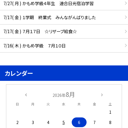
7/27( 月 ) かもめ学級４年生 連合日光宿泊学習
7/17( 金 ) １学期 終業式 みんながんばりました
7/17( 金 ) ７月１７日 ☆リザーブ給食☆
7/16( 木 ) かもめ学級 ７月１０日
カレンダー
8月
2026年
日
月
火
水
木
金
土
1
2
3
4
5
6
7
8