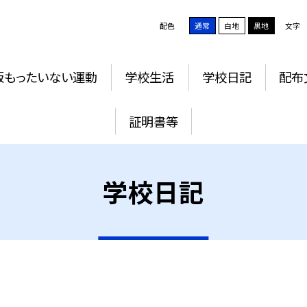
配色
通常
白地
黒地
文字
版もったいない運動
学校生活
学校日記
配布
証明書等
学校日記