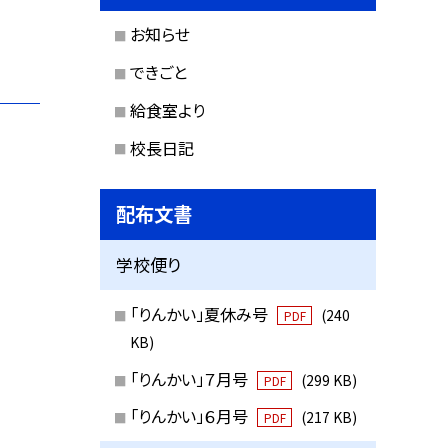
お知らせ
できごと
給食室より
校長日記
配布文書
学校便り
「りんかい」夏休み号
(240
PDF
KB)
「りんかい」７月号
(299 KB)
PDF
「りんかい」６月号
(217 KB)
PDF