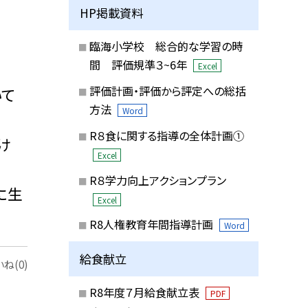
HP掲載資料
臨海小学校 総合的な学習の時
間 評価規準３~6年
Excel
評価計画・評価から評定への総括
いて
方法
Word
R８食に関する指導の全体計画①
け
Excel
R８学力向上アクションプラン
に生
Excel
R8人権教育年間指導計画
Word
給食献立
ね(0)
R8年度７月給食献立表
PDF