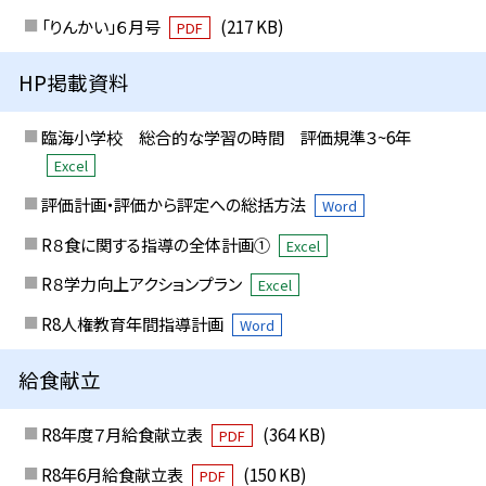
「りんかい」６月号
(217 KB)
PDF
HP掲載資料
臨海小学校 総合的な学習の時間 評価規準３~6年
Excel
評価計画・評価から評定への総括方法
Word
R８食に関する指導の全体計画①
Excel
R８学力向上アクションプラン
Excel
R8人権教育年間指導計画
Word
給食献立
R8年度７月給食献立表
(364 KB)
PDF
R8年6月給食献立表
(150 KB)
PDF