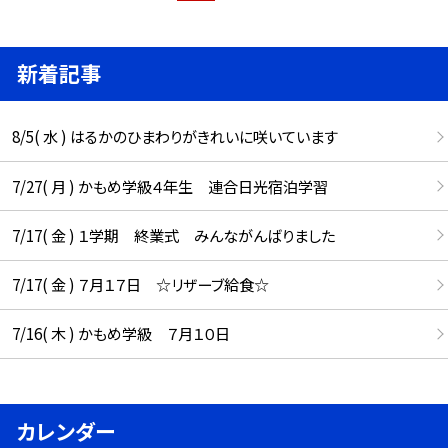
新着記事
8/5( 水 ) はるかのひまわりがきれいに咲いています
7/27( 月 ) かもめ学級４年生 連合日光宿泊学習
7/17( 金 ) １学期 終業式 みんながんばりました
7/17( 金 ) ７月１７日 ☆リザーブ給食☆
7/16( 木 ) かもめ学級 ７月１０日
カレンダー