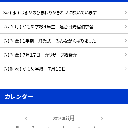
8/5( 水 ) はるかのひまわりがきれいに咲いています
7/27( 月 ) かもめ学級４年生 連合日光宿泊学習
7/17( 金 ) １学期 終業式 みんながんばりました
7/17( 金 ) ７月１７日 ☆リザーブ給食☆
7/16( 木 ) かもめ学級 ７月１０日
カレンダー
8月
2026年
日
月
火
水
木
金
土