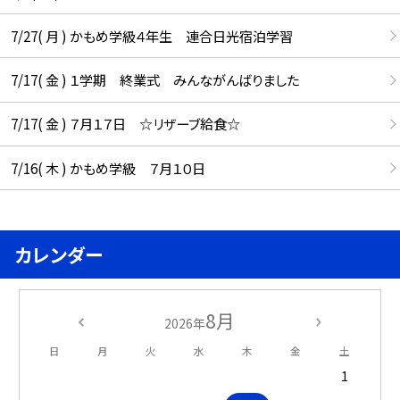
7/27( 月 ) かもめ学級４年生 連合日光宿泊学習
7/17( 金 ) １学期 終業式 みんながんばりました
7/17( 金 ) ７月１７日 ☆リザーブ給食☆
7/16( 木 ) かもめ学級 ７月１０日
カレンダー
8月
2026年
日
月
火
水
木
金
土
1