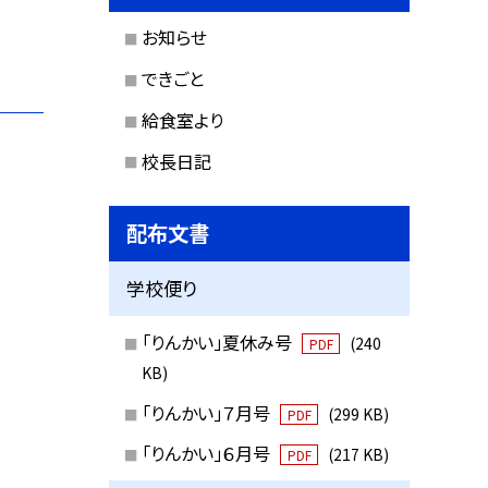
お知らせ
できごと
給食室より
校長日記
配布文書
学校便り
「りんかい」夏休み号
(240
PDF
KB)
「りんかい」７月号
(299 KB)
PDF
「りんかい」６月号
(217 KB)
PDF