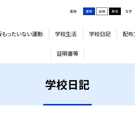
配色
通常
白地
黒地
文字
版もったいない運動
学校生活
学校日記
配布
証明書等
学校日記