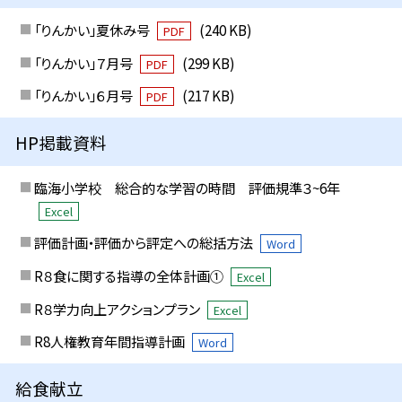
「りんかい」夏休み号
(240 KB)
PDF
「りんかい」７月号
(299 KB)
PDF
「りんかい」６月号
(217 KB)
PDF
HP掲載資料
臨海小学校 総合的な学習の時間 評価規準３~6年
Excel
評価計画・評価から評定への総括方法
Word
R８食に関する指導の全体計画①
Excel
R８学力向上アクションプラン
Excel
R8人権教育年間指導計画
Word
給食献立