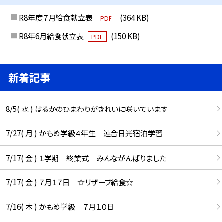
R8年度７月給食献立表
(364 KB)
PDF
R8年6月給食献立表
(150 KB)
PDF
新着記事
8/5( 水 ) はるかのひまわりがきれいに咲いています
7/27( 月 ) かもめ学級４年生 連合日光宿泊学習
7/17( 金 ) １学期 終業式 みんながんばりました
7/17( 金 ) ７月１７日 ☆リザーブ給食☆
7/16( 木 ) かもめ学級 ７月１０日