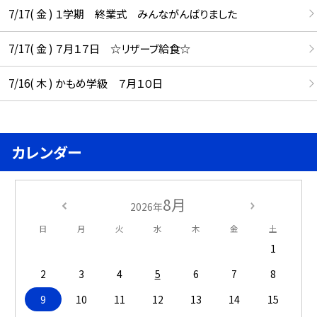
7/17( 金 ) １学期 終業式 みんながんばりました
7/17( 金 ) ７月１７日 ☆リザーブ給食☆
7/16( 木 ) かもめ学級 ７月１０日
カレンダー
8月
2026年
日
月
火
水
木
金
土
1
2
3
4
5
6
7
8
9
10
11
12
13
14
15