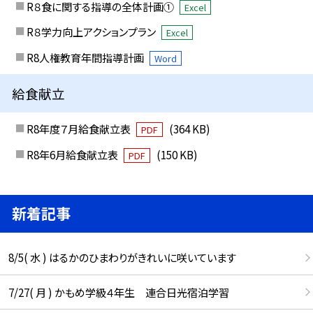
R８食に関する指導の全体計画①
Excel
R８学力向上アクションプラン
Excel
R8人権教育年間指導計画
Word
給食献立
R8年度７月給食献立表
(364 KB)
PDF
R8年6月給食献立表
(150 KB)
PDF
新着記事
8/5( 水 ) はるかのひまわりがきれいに咲いています
7/27( 月 ) かもめ学級４年生 連合日光宿泊学習