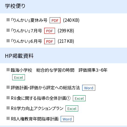
学校便り
「りんかい」夏休み号
(240 KB)
PDF
「りんかい」７月号
(299 KB)
PDF
「りんかい」６月号
(217 KB)
PDF
HP掲載資料
臨海小学校 総合的な学習の時間 評価規準３~6年
Excel
評価計画・評価から評定への総括方法
Word
R８食に関する指導の全体計画①
Excel
R８学力向上アクションプラン
Excel
R8人権教育年間指導計画
Word