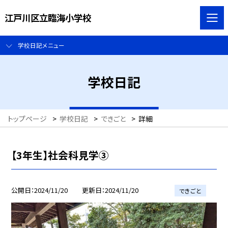
江戸川区立臨海小学校
学校日記メニュー
学校日記
トップページ
>
学校日記
>
できごと
>
詳細
【3年生】社会科見学③
公開日
2024/11/20
更新日
2024/11/20
できごと