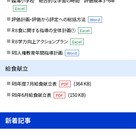
臨海小学校 総合的な学習の時間 評価規準３~6年
Excel
評価計画・評価から評定への総括方法
Word
R８食に関する指導の全体計画①
Excel
R８学力向上アクションプラン
Excel
R8人権教育年間指導計画
Word
給食献立
R8年度７月給食献立表
(364 KB)
PDF
R8年6月給食献立表
(150 KB)
PDF
新着記事