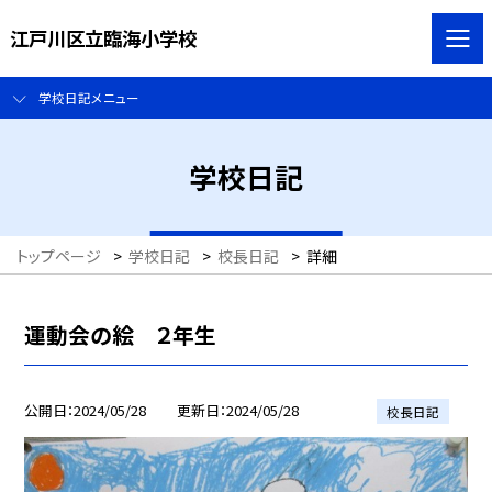
江戸川区立臨海小学校
学校日記メニュー
学校日記
トップページ
>
学校日記
>
校長日記
>
詳細
運動会の絵 ２年生
公開日
2024/05/28
更新日
2024/05/28
校長日記