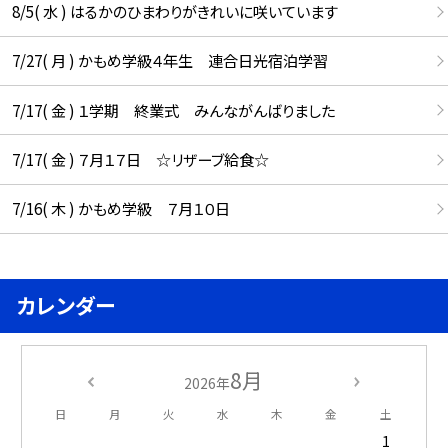
8/5( 水 ) はるかのひまわりがきれいに咲いています
7/27( 月 ) かもめ学級４年生 連合日光宿泊学習
7/17( 金 ) １学期 終業式 みんながんばりました
7/17( 金 ) ７月１７日 ☆リザーブ給食☆
7/16( 木 ) かもめ学級 ７月１０日
カレンダー
8月
2026年
日
月
火
水
木
金
土
1