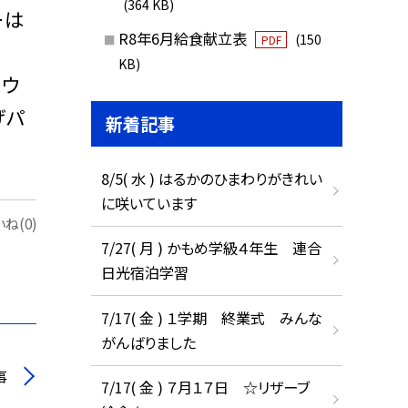
(364 KB)
ーは
R8年6月給食献立表
(150
PDF
KB)
トウ
げパ
新着記事
8/5( 水 ) はるかのひまわりがきれい
に咲いています
ね(0)
7/27( 月 ) かもめ学級４年生 連合
日光宿泊学習
7/17( 金 ) １学期 終業式 みんな
がんばりました
事
7/17( 金 ) ７月１７日 ☆リザーブ