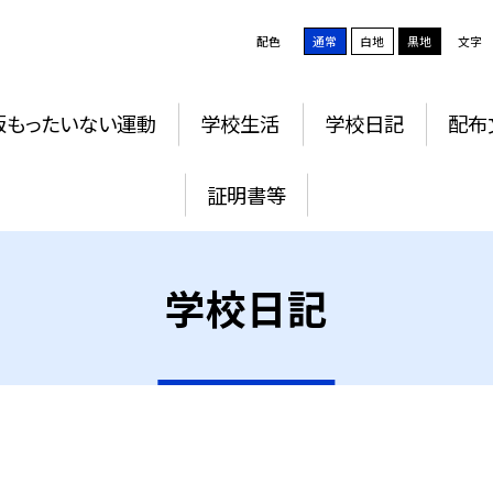
配色
通常
白地
黒地
文字
版もったいない運動
学校生活
学校日記
配布
証明書等
学校日記