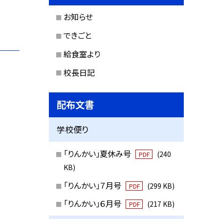
お知らせ
できごと
給食室より
校長日記
配布文書
学校便り
「りんかい」夏休み号
(240
PDF
KB)
「りんかい」７月号
(299 KB)
PDF
「りんかい」６月号
(217 KB)
PDF