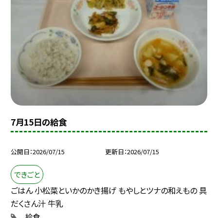
7月15日の給食
公開日
2026/07/15
更新日
2026/07/15
できごと
ごはん 小松菜といかのかき揚げ もやしとツナの和えもの 具
だくさん汁 牛乳
給食