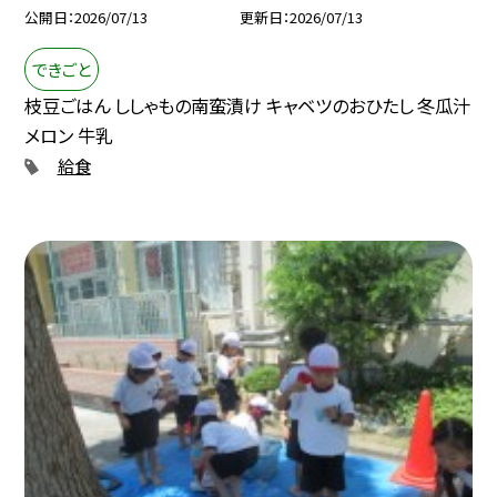
公開日
2026/07/13
更新日
2026/07/13
できごと
枝豆ごはん ししゃもの南蛮漬け キャベツのおひたし 冬瓜汁
メロン 牛乳
給食