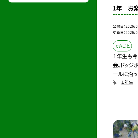
1年 お
公開日
2026/0
更新日
2026/0
できごと
１年生も今
会。ドッジ
ールに沿っ..
１年生