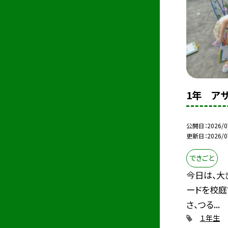
1年 ア
公開日
2026/0
更新日
2026/0
できごと
今日は、大
ードを校庭
さ、つる...
１年生