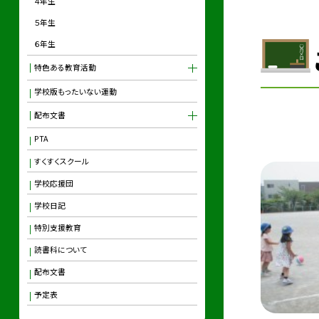
４年生
５年生
６年生
特色ある教育活動
学校版もったいない運動
配布文書
PTA
すくすくスクール
学校応援団
学校日記
特別支援教育
読書科について
配布文書
予定表