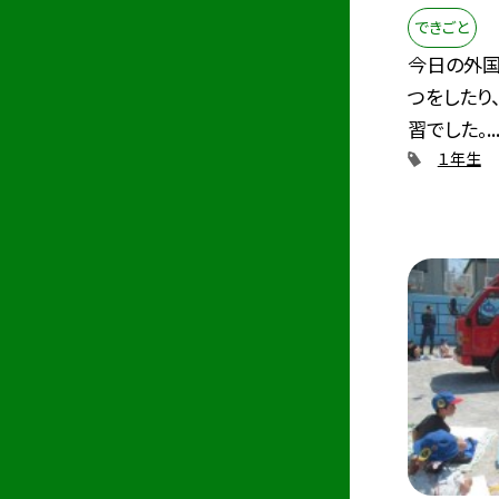
できごと
今日の外国
つをしたり
習でした。..
１年生