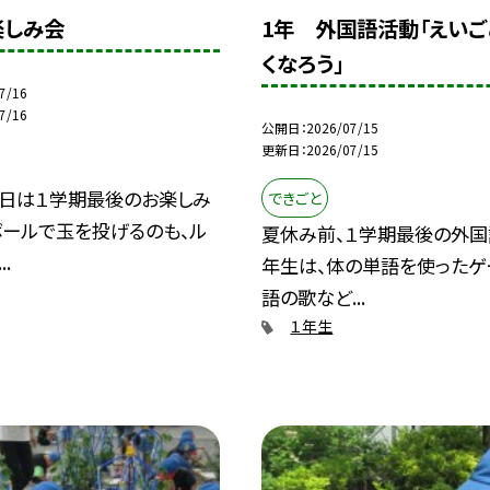
楽しみ会
1年 外国語活動「えいご
くなろう」
7/16
7/16
公開日
2026/07/15
更新日
2026/07/15
日は１学期最後のお楽しみ
できごと
ボールで玉を投げるのも、ル
夏休み前、１学期最後の外国
.
年生は、体の単語を使ったゲ
語の歌など...
１年生