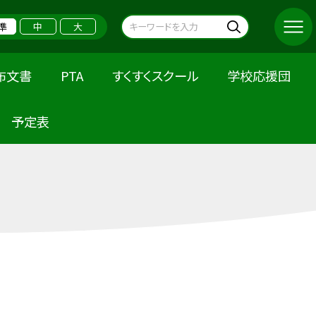
準
中
大
布文書
PTA
すくすくスクール
学校応援団
予定表