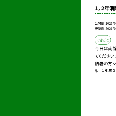
１，２年
公開日
2026/0
更新日
2026/0
できごと
今日は南
てください
防署の方々を
１年生