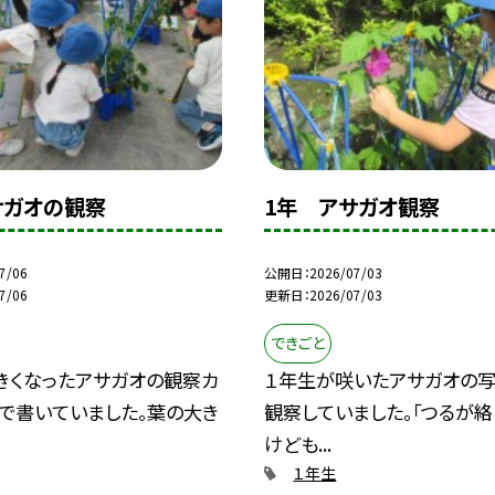
サガオの観察
1年 アサガオ観察
7/06
公開日
2026/07/03
7/06
更新日
2026/07/03
できごと
きくなったアサガオの観察カ
１年生が咲いたアサガオの写
で書いていました。葉の大き
観察していました。「つるが絡
けども...
１年生