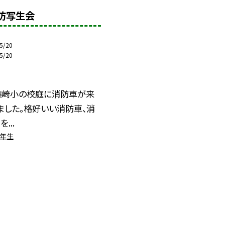
消防写生会
5/20
5/20
篠崎小の校庭に消防車が来
ました。格好いい消防車、消
...
２年生