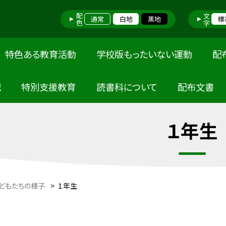
配色
文字
通常
白地
黒地
標
特色ある教育活動
学校版もったいない運動
配
記
特別支援教育
読書科について
配布文書
１年生
どもたちの様子
>
１年生