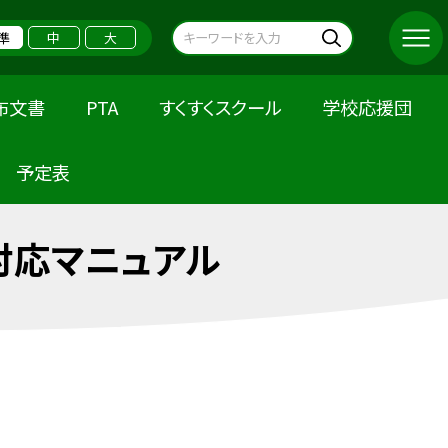
準
中
大
布文書
PTA
すくすくスクール
学校応援団
予定表
対応マニュアル