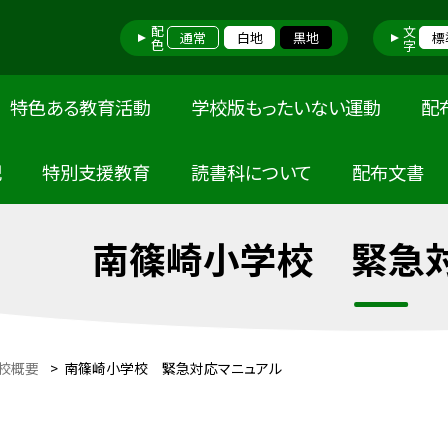
配色
文字
通常
白地
黒地
標
特色ある教育活動
学校版もったいない運動
配
記
特別支援教育
読書科について
配布文書
南篠崎小学校 緊急
校概要
>
南篠崎小学校 緊急対応マニュアル