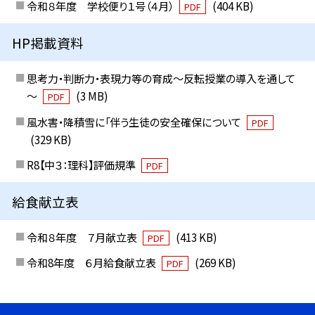
令和８年度 学校便り１号（４月）
(404 KB)
PDF
HP掲載資料
思考力・判断力・表現力等の育成～反転授業の導入を通して
～
(3 MB)
PDF
風水害・降積雪に「伴う生徒の安全確保について
PDF
(329 KB)
R8【中３：理科】評価規準
PDF
給食献立表
令和８年度 ７月献立表
(413 KB)
PDF
令和8年度 ６月給食献立表
(269 KB)
PDF