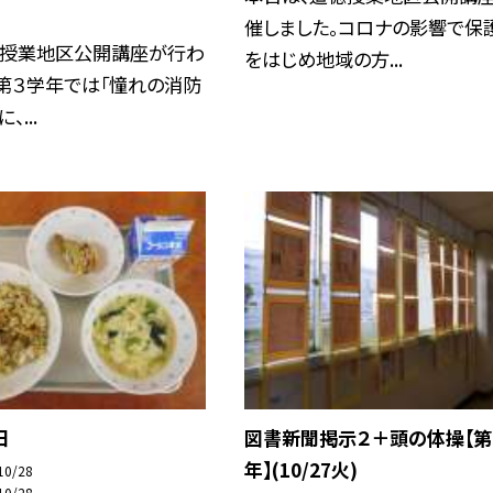
催しました。コロナの影響で保
徳授業地区公開講座が行わ
をはじめ地域の方...
第３学年では「憧れの消防
、...
日
図書新聞掲示２＋頭の体操【第
年】(10/27火)
10/28
10/28