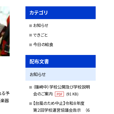
カテゴリ
お知らせ
できごと
今日の給食
配布文書
お知らせ
（篠崎中）学校公開及び学校説明
れる予
会のご案内
(91 KB)
PDF
て楽器
【台風のため中止】令和８年度
第２回学校運営協議会告示 （６