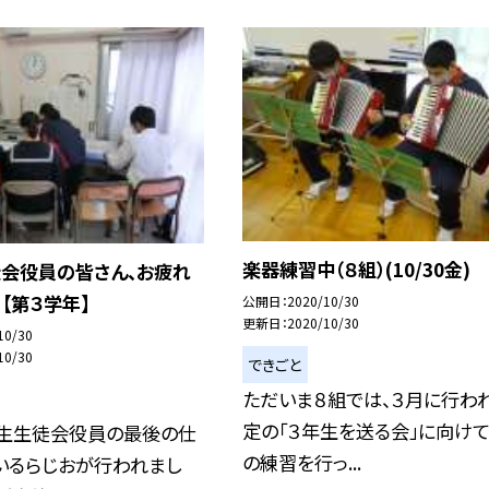
楽器練習中（８組）(10/30金)
徒会役員の皆さん、お疲れ
！【第３学年】
公開日
2020/10/30
更新日
2020/10/30
10/30
10/30
できごと
ただいま８組では、３月に行わ
定の「３年生を送る会」に向け
年生生徒会役員の最後の仕
の練習を行っ...
いるらじおが行われまし