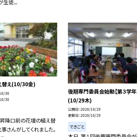
生徒...
替え(10/30金)
後期専門委員会始動【第３学年
10/30
(10/29木)
10/30
公開日
2020/10/29
更新日
2020/10/29
面昇降口前の花壇の植え替
できごと
事さんがしてくれました。
本日、第１回後期専門委員会