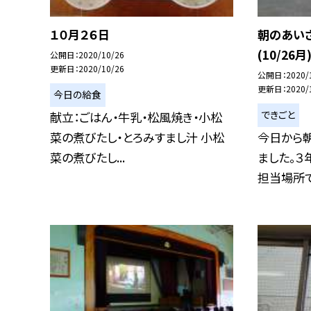
１０月２６日
朝のあいさ
(10/26月
公開日
2020/10/26
更新日
2020/10/26
公開日
2020/
更新日
2020/
今日の給食
できごと
献立：ごはん・牛乳・松風焼き・小松
菜の煮びたし・とろみすまし汁 小松
今日から
菜の煮びたし...
ました。３
担当場所であ