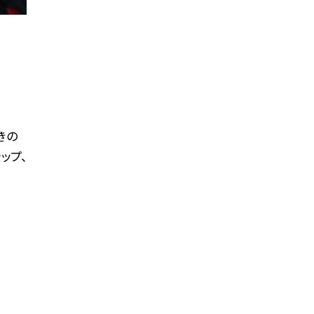
）
きの
ップ、