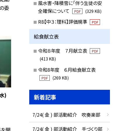
風水害・降積雪に「伴う生徒の安
後の委
全確保について
(329 KB)
PDF
R8【中３：理科】評価規準
PDF
給食献立表
令和８年度 ７月献立表
PDF
(413 KB)
令和8年度 ６月給食献立表
(269 KB)
PDF
水)
新着記事
7/24( 金 ) 部活動紹介 吹奏楽部
7/24( 金 ) 部活動紹介 手づくり部
座を開