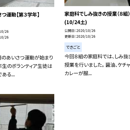
家庭科でしみ抜きの授業（８組
つ運動【第３学年】
(10/24土)
)
公開日
2020/10/26
10/26
更新日
2020/10/26
10/26
できごと
今回８組の家庭科では、しみ抜
朝のあいさつ運動が始まり
授業を行いました。 醤油、ケチャ
年生のボランティア生徒は
カレーが服...
る...