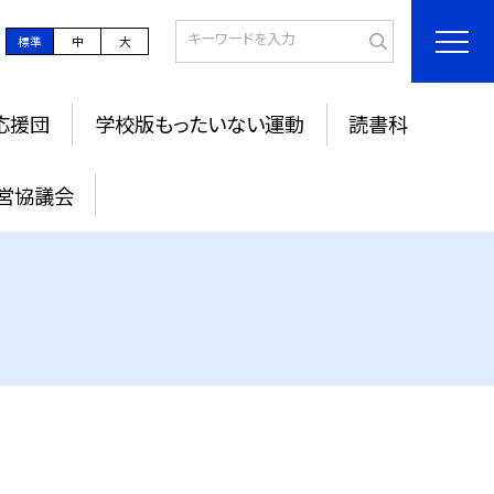
標準
中
大
応援団
学校版もったいない運動
読書科
営協議会