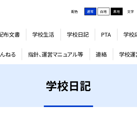
配色
通常
白地
黒地
文字
配布文書
学校生活
学校日記
PTA
学校
ゃんねる
指針、運営マニュアル等
連絡
学校運
学校日記