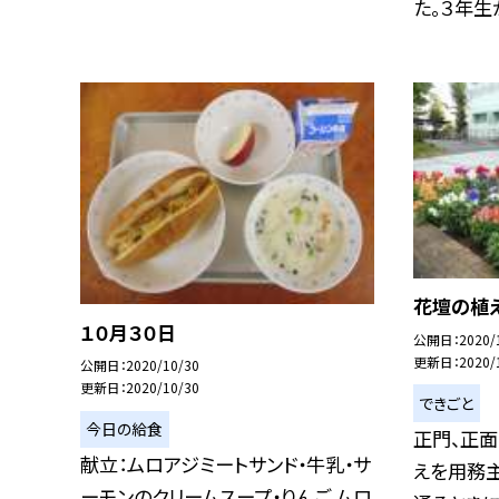
た。３年生が
花壇の植え
１０月３０日
公開日
2020/
更新日
2020/
公開日
2020/10/30
更新日
2020/10/30
できごと
今日の給食
正門、正
献立：ムロアジミートサンド・牛乳・サ
えを用務主
ーモンのクリームスープ・りんご ムロ