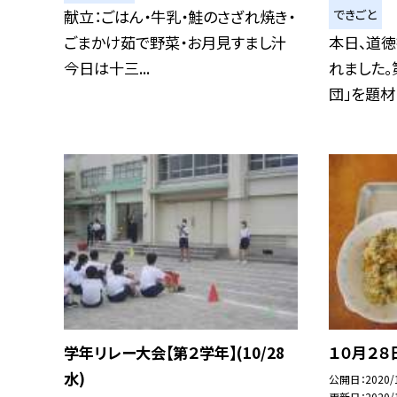
できごと
献立：ごはん・牛乳・鮭のさざれ焼き・
ごまかけ茹で野菜・お月見すまし汁
本日、道
今日は十三...
れました。
団」を題材に
学年リレー大会【第２学年】(10/28
１０月２８
水)
公開日
2020/
更新日
2020/