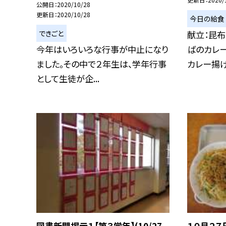
公開日
2020/10/28
更新日
2020/10/28
今日の給食
できごと
献立：昆布
今年はいろいろな行事が中止になり
ばのカレー
ました。その中で２年生は、学年行事
カレー揚げは
として生徒が企...
図書新聞掲示１【第３学年】(10/27
１０月２７