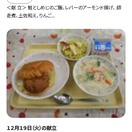
＜献 立＞ 鮭としめじのご飯、レバーのアーモンド揚げ、 師
走煮、土佐和え、りんご...
１２月１９日（火）の献立