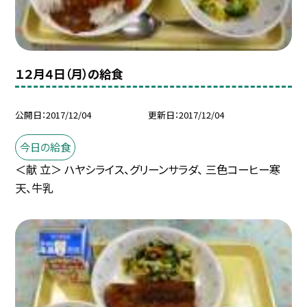
１２月４日（月）の給食
公開日
2017/12/04
更新日
2017/12/04
今日の給食
＜献 立＞ ハヤシライス、グリーンサラダ、 三色コーヒー寒
天、牛乳