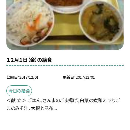
１２月１日（金）の給食
公開日
2017/12/01
更新日
2017/12/01
今日の給食
＜献 立＞ ごはん、さんまのごま揚げ、白菜の煮和え すりご
まのみそ汁、大根と昆布...