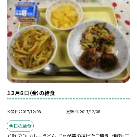
１２月８日（金）の給食
公開日
2017/12/08
更新日
2017/12/08
今日の給食
＜献 立＞ カレーうどん、じゃが芋の揚げたこ焼き、 焼肉・ご