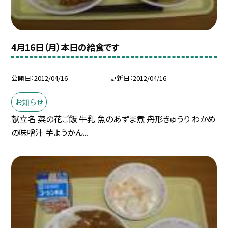
4月16日（月）本日の給食です
公開日
2012/04/16
更新日
2012/04/16
お知らせ
献立名 菜の花ご飯 牛乳 魚のあずま煮 舟形きゅうり わかめ
の味噌汁 芋ようかん...