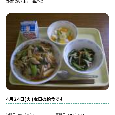
野煮 かき玉汁 海苔と...
４月２４日(火 )本日の給食です
公開日
2012/04/24
更新日
2012/04/24