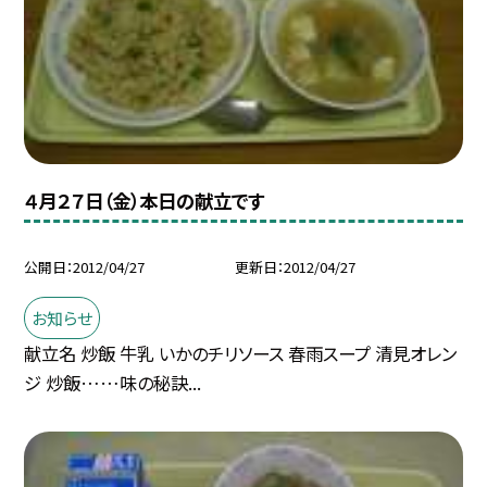
４月２７日（金）本日の献立です
公開日
2012/04/27
更新日
2012/04/27
お知らせ
献立名 炒飯 牛乳 いかのチリソース 春雨スープ 清見オレン
ジ 炒飯……味の秘訣...